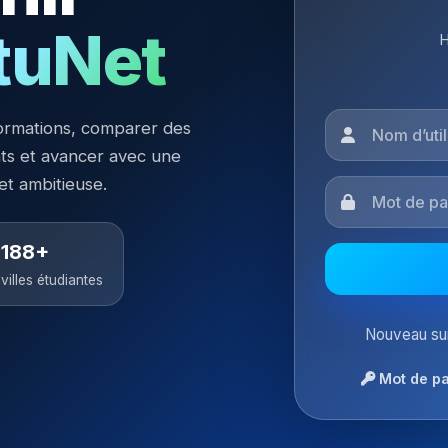
tuNet
H
ormations, comparer des
nts et avancer avec une
 et ambitieuse.
188+
villes étudiantes
Nouveau sur
Mot de pa