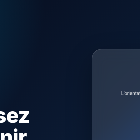
L’orienta
sez
nir