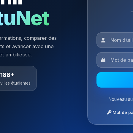
tuNet
H
ormations, comparer des
nts et avancer avec une
 et ambitieuse.
188+
villes étudiantes
Nouveau sur
Mot de pa