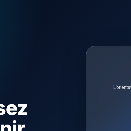
L’orienta
sez
nir