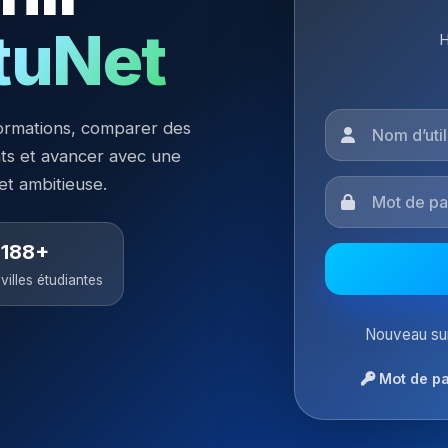
tuNet
H
ormations, comparer des
nts et avancer avec une
 et ambitieuse.
188+
villes étudiantes
Nouveau sur
Mot de pa