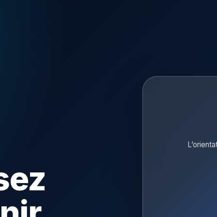
L’orienta
sez
nir