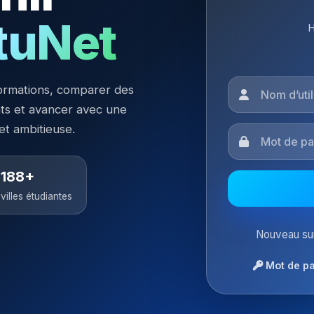
tuNet
H
ormations, comparer des
nts et avancer avec une
 et ambitieuse.
188+
villes étudiantes
Nouveau sur
Mot de pa