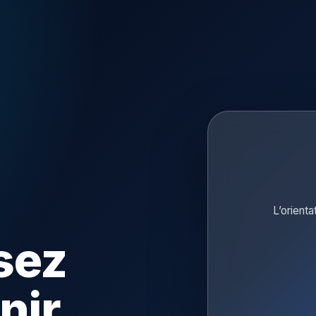
L’orienta
sez
nir