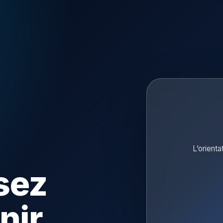
L’orienta
sez
nir