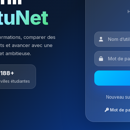
tuNet
H
ormations, comparer des
nts et avancer avec une
 et ambitieuse.
188+
villes étudiantes
Nouveau sur
Mot de pa