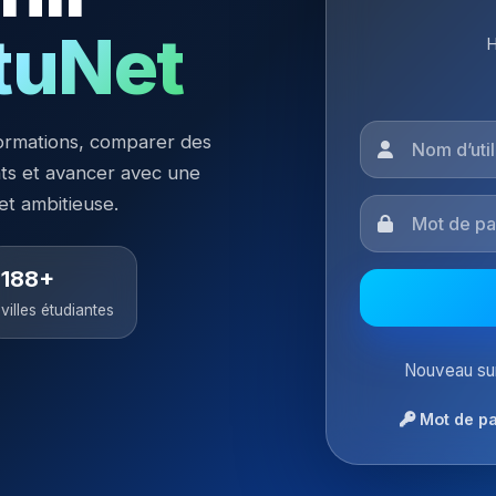
tuNet
H
ormations, comparer des
nts et avancer avec une
 et ambitieuse.
188+
villes étudiantes
Nouveau sur
Mot de pa