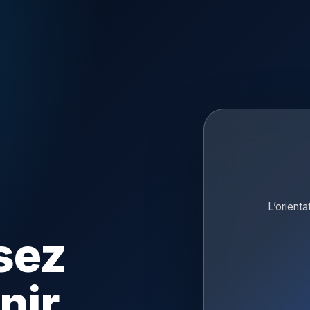
L’orienta
sez
nir