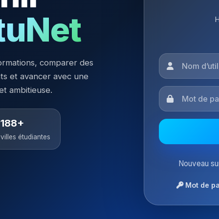
tuNet
H
ormations, comparer des
nts et avancer avec une
 et ambitieuse.
188+
villes étudiantes
Nouveau sur
Mot de pa