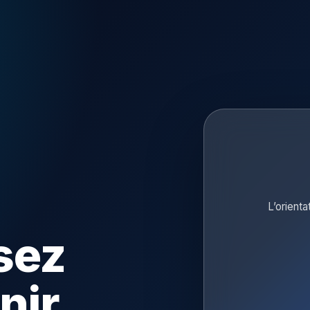
L’orienta
sez
nir