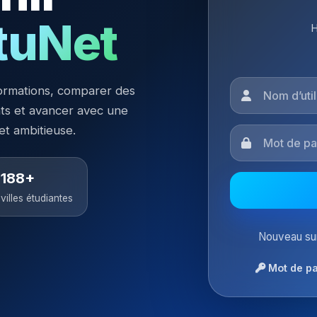
tuNet
H
ormations, comparer des
nts et avancer avec une
 et ambitieuse.
188+
villes étudiantes
Nouveau sur
Mot de pa