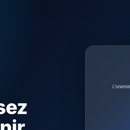
L’orienta
sez
nir