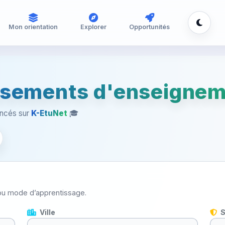
Mon orientation
Explorer
Opportunités
issements d'enseignem
rencés sur
K-EtuNet
🎓
e ou mode d’apprentissage.
Ville
S