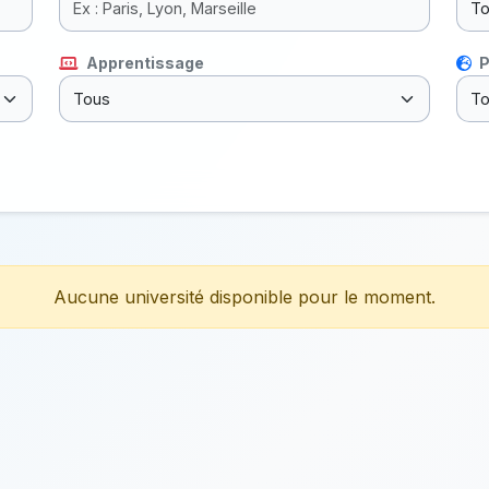
Apprentissage
P
Aucune université disponible pour le moment.