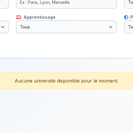
Apprentissage
P
Aucune université disponible pour le moment.