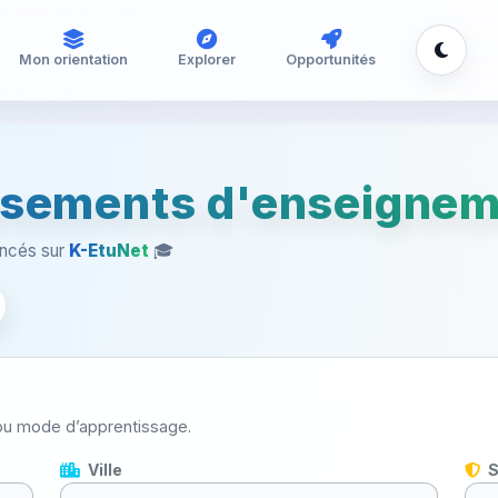
Mon orientation
Explorer
Opportunités
issements d'enseignem
rencés sur
K-EtuNet
🎓
e ou mode d’apprentissage.
Ville
S