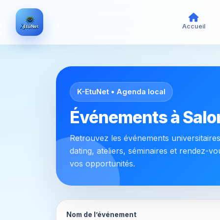
Accueil
K-EtuNet • Agenda local
Événements à Salo
Retrouvez les événements universitaires e
dating, ateliers, séminaires et rendez-v
vos opportunités.
Nom de l’événement