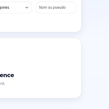
vence
nt.