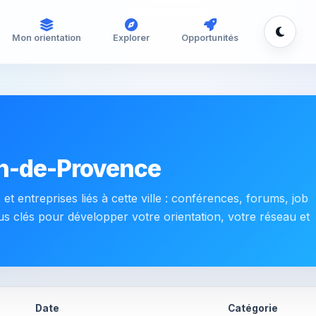
Mon orientation
Explorer
Opportunités
n-de-Provence
t entreprises liés à cette ville : conférences, forums, job
ous clés pour développer votre orientation, votre réseau et
Date
Catégorie